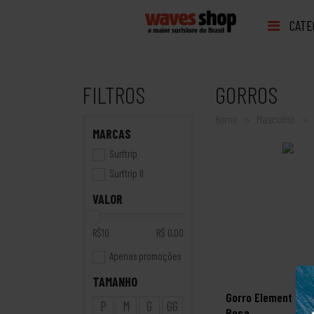
CATE
FILTROS
GORROS
Home
Masculino
MARCAS
Surftrip
Surftrip II
VALOR
R$10
R$ 0,00
Apenas promoções
TAMANHO
Gorro Element Carr
P
M
G
GG
Rosa