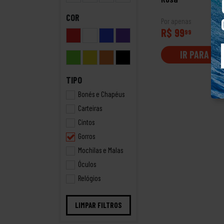
COR
Por apenas
R$ 99
99
IR PARA LO
TIPO
Bonés e Chapéus
Carteiras
Cintos
Gorros
Mochilas e Malas
Óculos
Relógios
LIMPAR FILTROS