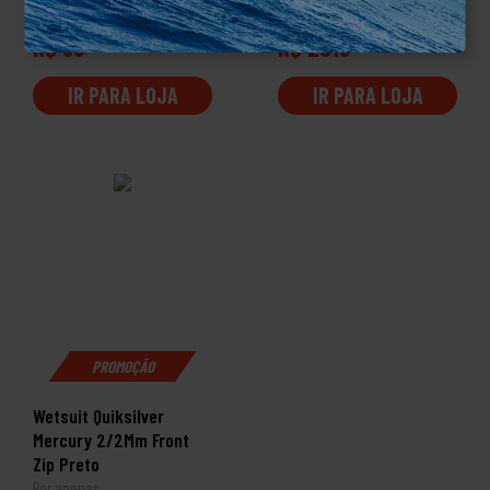
Por apenas
Por apenas
R$ 99
R$ 2319
99
99
IR PARA LOJA
IR PARA LOJA
PROMOÇÃO
Wetsuit Quiksilver
Mercury 2/2Mm Front
Zip Preto
Por apenas