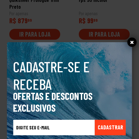
Preto
Por apenas
Por apenas
R$ 879
R$ 99
99
99
IR PARA LOJA
IR PARA LOJA
CADASTRE-SE E
RECEBA
OFERTAS E DESCONTOS
EXCLUSIVOS
PROMOÇÃO
Protetor Solar Brazinco
Wetsuit Quiksilver
CADASTRAR
Fps 50 Incolor
Everyday Sessions
2/2Mm Chest Zip