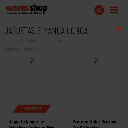
JAQUETAS E MANGA LONGA
Home
Masculino
Roupas de borracha e Wetsuits
Jaquetas e Manga longa
PROMOÇÃO
Jaqueta Neoprene
Protetor Solar Brazinco
Quiksilver Prologue 1Mm
Fps 50 Incolor