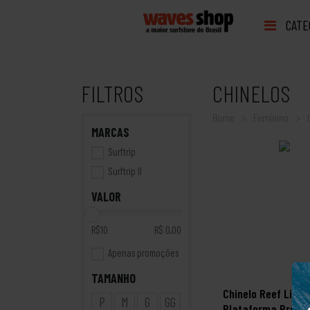
CATE
FILTROS
CHINELOS
Home
Feminino
MARCAS
Surftrip
Surftrip II
VALOR
R$10
R$ 0,00
Apenas promoções
TAMANHO
Chinelo Reef Liv
P
M
G
GG
Plataforma Preto