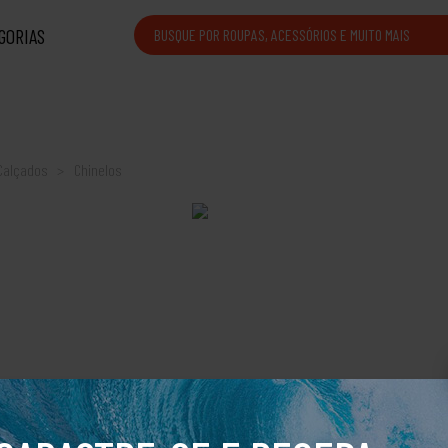
GORIAS
Calçados
Chinelos
Chinelo Sandália Kenner
Rakka L7 Preto E Roxo