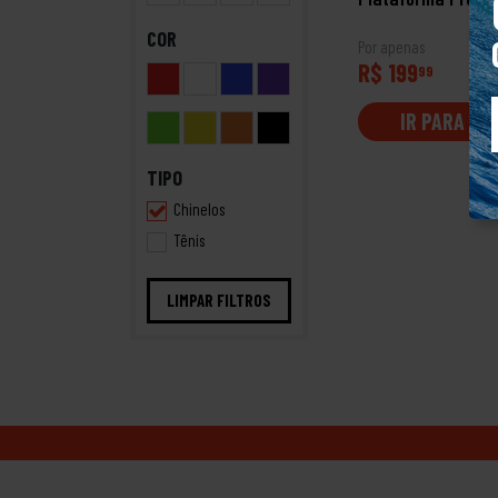
COR
Por apenas
R$ 199
99
IR PARA LO
TIPO
Chinelos
Tênis
LIMPAR FILTROS