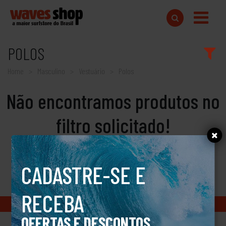
POLOS
Home
Masculino
Vestuário
Polos
Não encontramos produtos no
filtro solicitado!
CADASTRE-SE E
RECEBA
Copyright © 2018 www.wavesshop.com.br - Todos os direitos reservados
OFERTAS E DESCONTOS