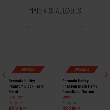
MAIS VISUALIZADOS
PROMOÇÃO
PROMOÇÃO
Bermuda Hurley
Bermuda Hurley
Phantom Block Party
Phantom Block Party
Floral
Camuflada Marrom
SURFTRIP
SURFTRIP
Por apenas
Por apenas
R$ 214
R$ 299
99
99