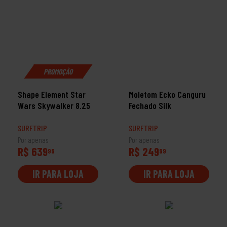
PROMOÇÃO
Shape Element Star
Moletom Ecko Canguru
Wars Skywalker 8.25
Fechado Silk
SURFTRIP
SURFTRIP
Por apenas
Por apenas
R$ 639
R$ 249
99
99
IR PARA LOJA
IR PARA LOJA