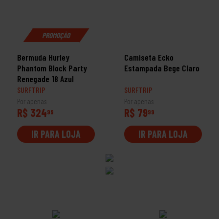
PROMOÇÃO
Bermuda Hurley
Camiseta Ecko
Phantom Block Party
Estampada Bege Claro
Renegade 18 Azul
SURFTRIP
SURFTRIP
Por apenas
Por apenas
R$ 324
R$ 79
99
99
IR PARA LOJA
IR PARA LOJA