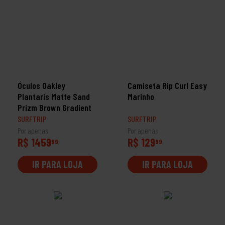
Óculos Oakley
Camiseta Rip Curl Easy
Plantaris Matte Sand
Marinho
Prizm Brown Gradient
SURFTRIP
SURFTRIP
Por apenas
Por apenas
R$ 1459
R$ 129
99
99
IR PARA LOJA
IR PARA LOJA