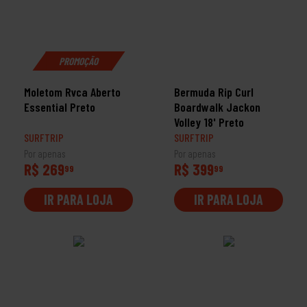
PROMOÇÃO
Moletom Rvca Aberto
Bermuda Rip Curl
Essential Preto
Boardwalk Jackon
Volley 18' Preto
SURFTRIP
SURFTRIP
Por apenas
Por apenas
R$ 269
R$ 399
99
99
IR PARA LOJA
IR PARA LOJA