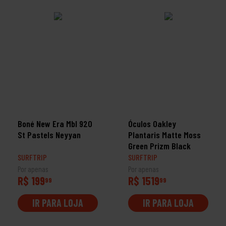
Boné New Era Mbl 920
Óculos Oakley
St Pastels Neyyan
Plantaris Matte Moss
Green Prizm Black
SURFTRIP
SURFTRIP
Por apenas
Por apenas
R$ 199
R$ 1519
99
99
IR PARA LOJA
IR PARA LOJA