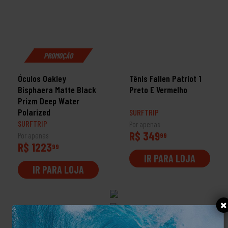
PROMOÇÃO
Óculos Oakley
Tênis Fallen Patriot 1
Bisphaera Matte Black
Preto E Vermelho
Prizm Deep Water
Polarized
SURFTRIP
SURFTRIP
Por apenas
R$ 349
Por apenas
99
R$ 1223
99
IR PARA LOJA
IR PARA LOJA