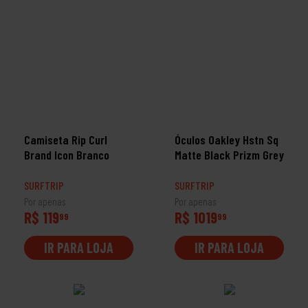
Camiseta Rip Curl
Óculos Oakley Hstn Sq
Brand Icon Branco
Matte Black Prizm Grey
SURFTRIP
SURFTRIP
Por apenas
Por apenas
R$ 119
R$ 1019
99
99
IR PARA LOJA
IR PARA LOJA