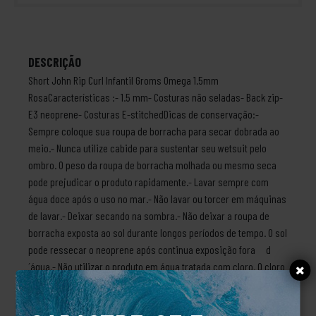
DESCRIÇÃO
Short John Rip Curl Infantil Groms Omega 1.5mm
RosaCaracterísticas :- 1.5 mm- Costuras não seladas- Back zip-
E3 neoprene- Costuras E-stitchedDicas de conservação:-
Sempre coloque sua roupa de borracha para secar dobrada ao
meio.- Nunca utilize cabide para sustentar seu wetsuit pelo
ombro. O peso da roupa de borracha molhada ou mesmo seca
pode prejudicar o produto rapidamente.- Lavar sempre com
água doce após o uso no mar.- Não lavar ou torcer em máquinas
de lavar.- Deixar secando na sombra.- Não deixar a roupa de
borracha exposta ao sol durante longos períodos de tempo. O sol
pode ressecar o neoprene após continua exposição fora d
´água.- Não utilizar o produto em água tratada com cloro. O cloro
é um produto químico que pode prejudicar a durabilidade do
produto.- Não utilizar sabão, sabonete, shampoo ou outro tipo