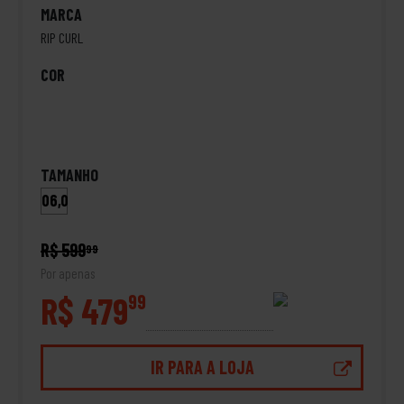
MARCA
RIP CURL
COR
TAMANHO
06,0
R$ 599
99
Por apenas
R$ 479
99
IR PARA A LOJA