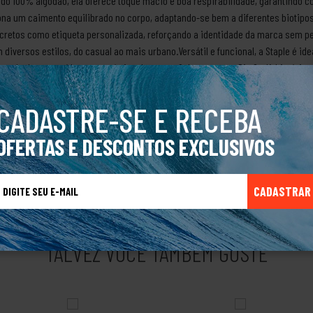
ido 100% algodão, ela oferece toque macio e boa respirabilidade, garantindo c
a um caimento equilibrado no corpo, adaptando-se bem a diferentes biotipos
iscretos como etiqueta personalizada, reforçando a identidade da marca sem pe
diversos estilos, do casual ao mais urbano.Versátil e funcional, a Staple é 
festyle descontraído característico da marca.Sobre a marca Rip CurlA história
ian “Sing Ding” Singer, no fundo de uma garagem alugada produzindo pranchas
paço maior. Além das pranchas, começaram a fabricar roupas de borracha (wet
CADASTRE-SE E RECEBA
rias da Austrália.Com o tempo foram adquirindo técnicas e aperfeiçoando sua
ratica Windsurf, snowboard e navegadores, ampliando seu mercado. Eles não p
OFERTAS E DESCONTOS EXCLUSIVOS
 de acessório e muito mais.Produto Original.
CADASTRAR
TALVEZ VOCÊ TAMBÉM GOSTE