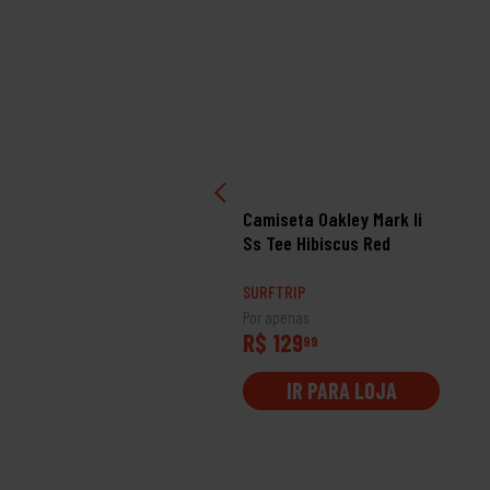
miseta Volcom Especial
Camiseta Oakley Mark Ii
 Stone Bege
Ss Tee Hibiscus Red
RFTRIP
SURFTRIP
 apenas
Por apenas
$ 179
R$ 129
99
99
IR PARA LOJA
IR PARA LOJA