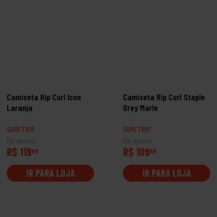
Camiseta Rip Curl Icon
Camiseta Rip Curl Staple
Laranja
Grey Marle
SURFTRIP
SURFTRIP
Por apenas
Por apenas
R$ 119
R$ 109
99
99
IR PARA LOJA
IR PARA LOJA