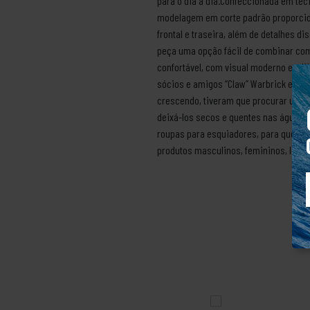
para o dia a dia.Confeccionada em tec
modelagem em corte padrão proporcion
frontal e traseira, além de detalhes d
peça uma opção fácil de combinar com 
confortável, com visual moderno e o li
sócios e amigos “Claw” Warbrick e Br
crescendo, tiveram que procurar um es
deixá-los secos e quentes nas águas f
roupas para esquiadores, para quem p
produtos masculinos, femininos, linha