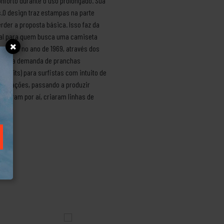
onforto durante o uso prolongado. Sua
.O design traz estampas na parte
rder a proposta básica. Isso faz da
ideal para quem busca uma camiseta
 começa no ano de 1969, através dos
. Com a demanda de pranchas
suits) para surfistas com intuito de
s criações, passando a produzir
araram por aí, criaram linhas de