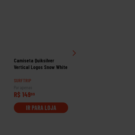
Camiseta Quiksilver
Camiseta Rip Curl Seace
Vertical Logos Snow White
Plum
SURFTRIP
SURFTRIP
Por apenas
Por apenas
R$ 149
R$ 109
99
99
IR PARA LOJA
IR PARA LOJA