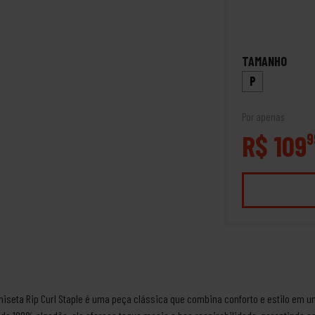
TAMANHO
P
Por apenas
R$ 109
9
miseta Rip Curl Staple é uma peça clássica que combina conforto e estilo em um