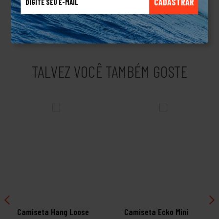
CADASTRAR
destaca pelo seu estilo irreverente, divertido e psicodélico,
sempre com o ursinho como protagonista.Produto Original.
TALVEZ VOCÊ TAMBÉM GOSTE
Camiseta Hang Loose
Camiseta Ecko Mini