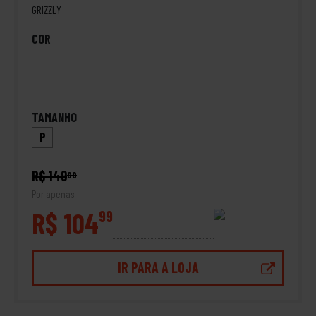
GRIZZLY
COR
TAMANHO
P
R$ 149
99
Por apenas
R$ 104
99
IR PARA A LOJA