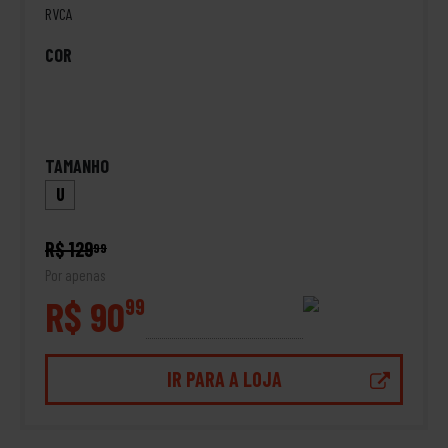
RVCA
COR
TAMANHO
U
R$ 129
99
Por apenas
R$ 90
99
IR PARA A LOJA