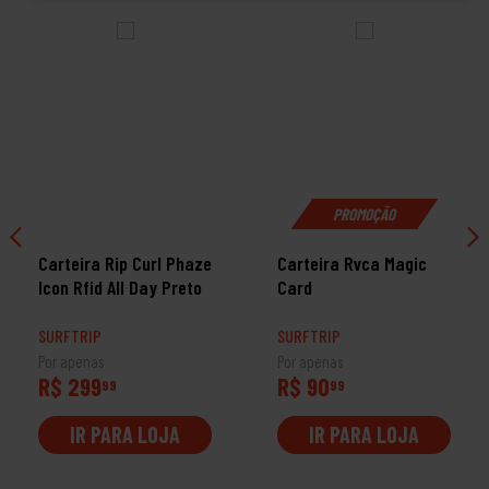
PROMOÇÃO
Carteira Rip Curl Phaze
Carteira Rvca Magic
Icon Rfid All Day Preto
Card
SURFTRIP
SURFTRIP
Por apenas
Por apenas
R$ 299
R$ 90
99
99
IR PARA LOJA
IR PARA LOJA