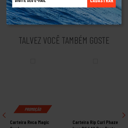
CADASTRAR
camisetas, jaquetas, moletons e acessórios como mochilas,
pochetes e cintos.Produto Original
TALVEZ VOCÊ TAMBÉM GOSTE
PROMOÇÃO
Carteira Rvca Magic
Carteira Rip Curl Phaze