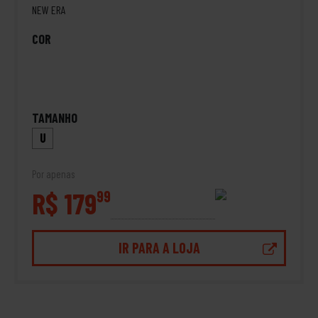
NEW ERA
COR
TAMANHO
U
Por apenas
R$ 179
99
IR PARA A LOJA