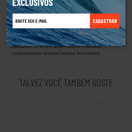
EXCLUSIVOS
SeriesLogo New York Yankees bordado em alto relevoAba curva
para visual moderno e esportivoCopa estruturada com excelente
caimentoFechamento ajustável para maior confortoBandeira
CADASTRAR
New Era bordada na lateralProduto licenciado oficialmente pela
MLBEspecificações:Marca: New EraModelo: 940AF Q126 World
Series NEYYANTime: New York YankeesLiga: MLB (Major League
Baseball)Cor: Off White e Verde (conforme modelo)Aba:
CurvaFechamento: AjustávelTamanho: Único (Adulto)
TALVEZ VOCÊ TAMBÉM GOSTE