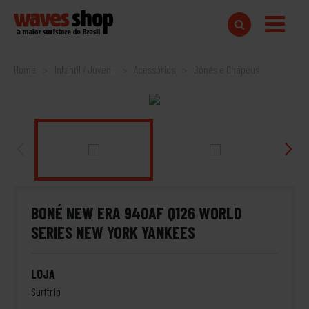
Home
Infantil / Juvenil
Acessórios
Bonés e Chapéus
BONÉ NEW ERA 940AF Q126 WORLD
SERIES NEW YORK YANKEES
LOJA
Surftrip