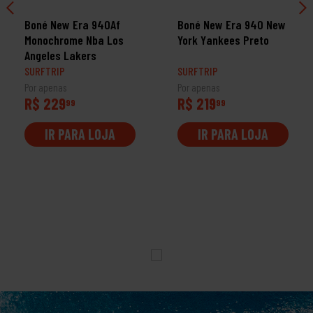
Boné New Era 940Af
Boné New Era 940 New
Monochrome Nba Los
York Yankees Preto
Angeles Lakers
SURFTRIP
SURFTRIP
Por apenas
Por apenas
R$ 229
R$ 219
99
99
IR PARA LOJA
IR PARA LOJA