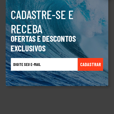
CADASTRE-SE E
DESCRIÇÃO
RECEBA
BONE QK CHROME THREE LOGO
OFERTAS E DESCONTOS
EXCLUSIVOS
TALVEZ VOCÊ TAMBÉM GOSTE
CADASTRAR