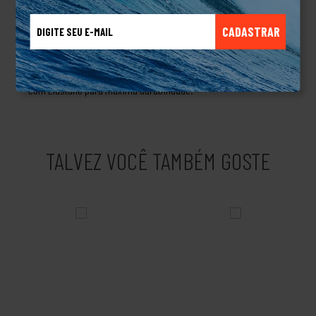
elástico interno, garantindo que o boné fique firme mesmo em
condições de vento ou movimento intenso.Especificações
CADASTRAR
Técnicas:Marca: QuiksilverModelo: Emb Omni SurfPerfil: 6
Painéis estruturadosTecnologia: Flexfit® ou Snapback (verifique
a versão específica disponível)Material: Mistura de Poliéster
com Elastano para máxima durabilidade.
TALVEZ VOCÊ TAMBÉM GOSTE