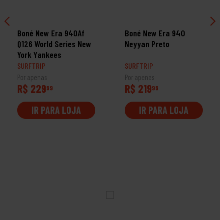
Boné New Era 940Af
Boné New Era 940
Q126 World Series New
Neyyan Preto
York Yankees
SURFTRIP
SURFTRIP
Por apenas
Por apenas
R$ 229
R$ 219
99
99
IR PARA LOJA
IR PARA LOJA