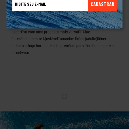
CADASTRAR
Angeles Lakers Cinza. Com design sofisticado e acabamento
monocromático, o modelo aposta em tons discretos para
destacar o icônico logo dos Lakers de forma elegante e
moderna, sendo a escolha ideal para quem aprecia estilo
esportivo com uma proposta mais versátil. Aba:
CurvaFechamento: AjustávelTamanho: Único (Adulto)Gênero:
Unissex e logo bordado.Estilo premium para fãs de basquete e
streetwear.