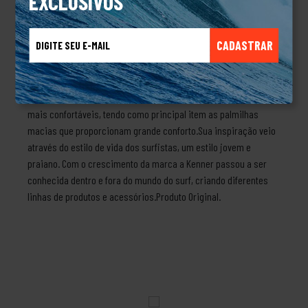
EXCLUSIVOS
gosta de cabedal slim.Cabedal em gel maleável na cor
baunilhaPalmilha de EVA expandido com textura pontos, na cor
CADASTRAR
baunilhaIdentificador K metálico níquel escovadoSolado
tratorado de borracha vulcanizada na cor baunilhaSobre a
marca KennerEm 1988 Peter Saimon teve a grande ideia de criar
sandálias, mas não eram quaisquer sandálias, mas sim as
mais confortáveis, tendo como principal item as palmilhas
macias que proporcionam grande conforto.Sua inspiração veio
através do estilo de vida dos surfistas, um estilo jovem e
praiano. Com o crescimento da marca a Kenner passou a ser
conhecida dentro e fora do mundo do surf, criando diferentes
linhas de produtos e acessórios.Produto Original.