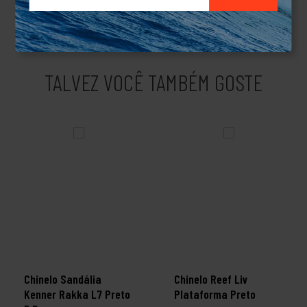
linhas de produtos e acessórios.Produto Original.
TALVEZ VOCÊ TAMBÉM GOSTE
Chinelo Sandália
Chinelo Reef Liv
Kenner Rakka L7 Preto
Plataforma Preto