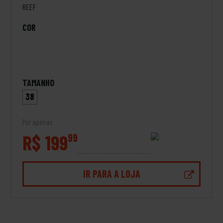
REEF
COR
TAMANHO
38
Por apenas
R$ 199
99
IR PARA A LOJA