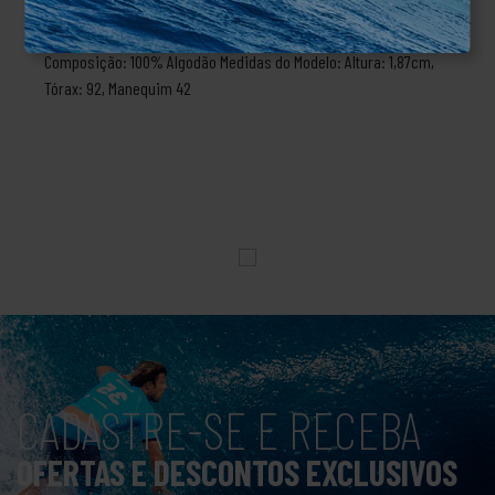
corpo, permitindo uma maior liberdade nos movimentos, com
estampa no peito, silk interno e etiqueta personalizada.
Composição: 100% Algodão Medidas do Modelo: Altura: 1,87cm,
Tórax: 92, Manequim 42
CADASTRE-SE E RECEBA
OFERTAS E DESCONTOS EXCLUSIVOS