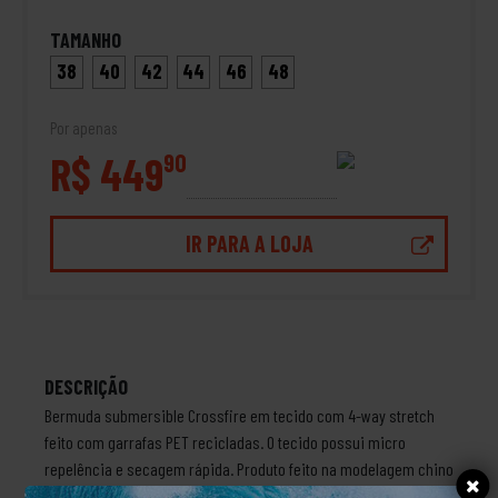
TAMANHO
38
40
42
44
46
48
Por apenas
R$ 449
90
IR PARA A LOJA
DESCRIÇÃO
Bermuda submersible Crossfire em tecido com 4-way stretch
feito com garrafas PET recicladas. O tecido possui micro
repelência e secagem rápida. Produto feito na modelagem chino
com zíper no bolso traseiro direito, etiqueta Recycler Stretch no