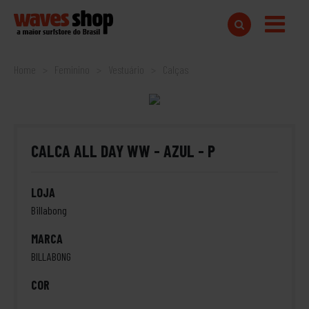
Home
Feminino
Vestuário
Calças
CALCA ALL DAY WW - AZUL - P
LOJA
Billabong
MARCA
BILLABONG
COR