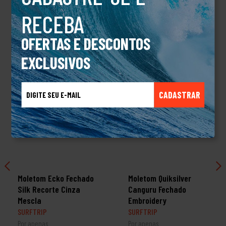
RECEBA
TALVEZ VOCÊ TAMBÉM GOSTE
OFERTAS E DESCONTOS
EXCLUSIVOS
CADASTRAR
Moletom Ecko Fechado
Moletom Quiksilver
Silk Recorte Cinza
Canguru Fechado
Mescla
Embroidery
SURFTRIP
SURFTRIP
Por apenas
Por apenas