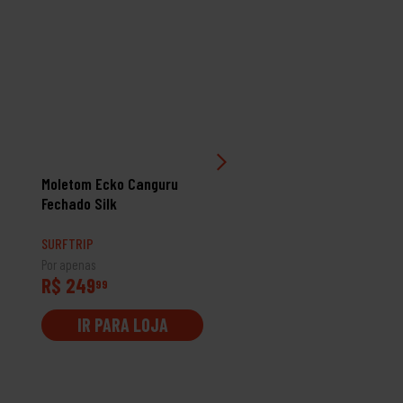
Moletom Ecko Canguru
Moletom Element Fecha
Fechado Silk
Vertical
SURFTRIP
SURFTRIP
Por apenas
Por apenas
R$ 249
R$ 409
99
99
IR PARA LOJA
IR PARA LOJA