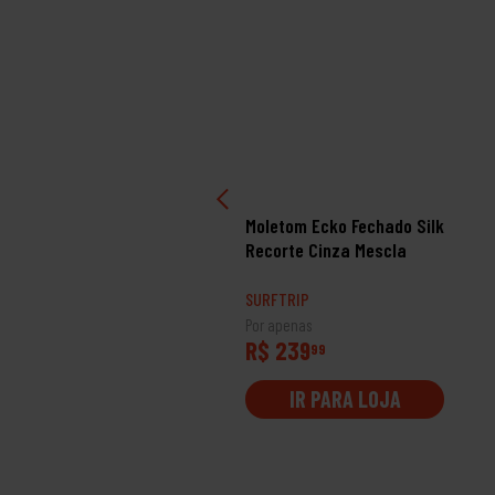
letom Quiksilver
Moletom Ecko Fechado Silk
chado Omni Logo Fc
Recorte Cinza Mescla
rmelho Plus Size
RFTRIP
SURFTRIP
 apenas
Por apenas
$ 489
R$ 239
99
99
IR PARA LOJA
IR PARA LOJA