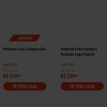
PROMOÇÃO
Moletom Lost Canguru Get
Moletom Ecko Canguru
Fechado Logo Frontal
SURFTRIP
SURFTRIP
Por apenas
Por apenas
R$ 279
R$ 239
99
99
IR PARA LOJA
IR PARA LOJA