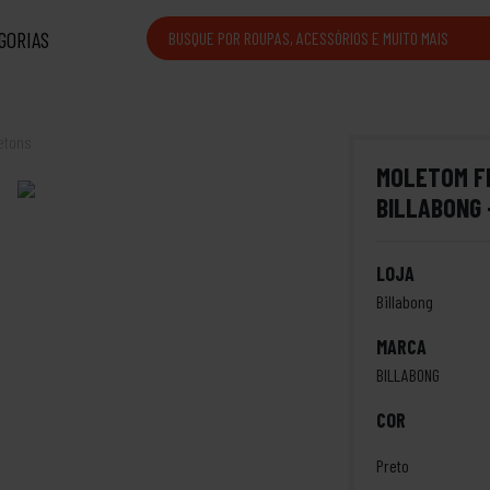
GORIAS
etons
MOLETOM F
BILLABONG 
LOJA
Billabong
MARCA
BILLABONG
COR
Preto