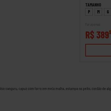
TAMANHO
P
M
G
Por apenas
R$ 389
lso canguru, capuz com forro em meia malha, estampa no peito, cordão de alg