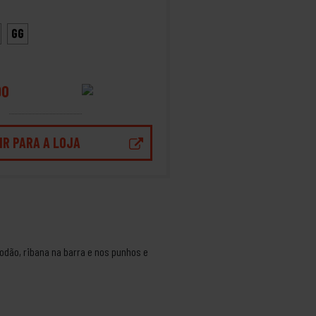
GG
90
IR PARA A LOJA
odão, ribana na barra e nos punhos e