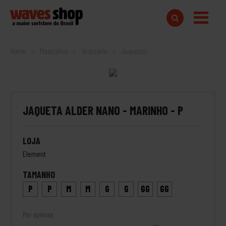
Home
Masculino
Vestuário
Jaquetas
JAQUETA ALDER NANO - MARINHO - P
LOJA
Element
TAMANHO
P
P
M
M
G
G
GG
GG
Por apenas