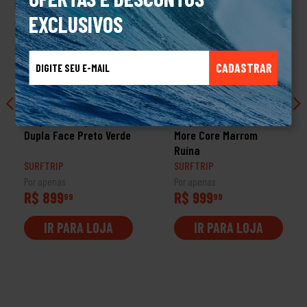
EXCLUSIVOS
CADASTRAR
Jaqueta Hang Loose
Jaqueta Mcd Forrada
Dupla Face Preto Verde
More Core Marrom
Ruína
SURFTRIP
SURFTRIP
Por apenas
Por apenas
R$ 899
R$ 999
99
99
IR PARA LOJA
IR PARA LOJA