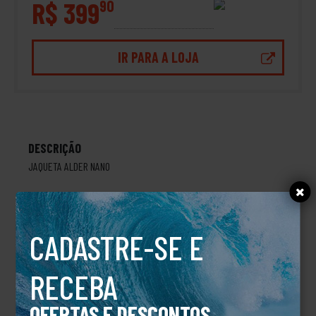
R$ 399
90
IR PARA A LOJA
DESCRIÇÃO
JAQUETA ALDER NANO
TALVEZ VOCÊ TAMBÉM GOSTE
CADASTRE-SE E
RECEBA
OFERTAS E DESCONTOS