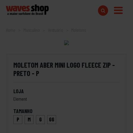
Home
Masculino
Vestuário
Moletons
MOLETOM ABER MINI LOGO FLEECE ZIP -
PRETO - P
LOJA
Element
TAMANHO
P
M
G
GG