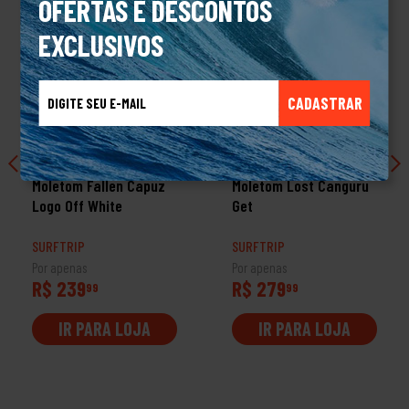
OFERTAS E DESCONTOS
EXCLUSIVOS
CADASTRAR
PROMOÇÃO
PROMOÇÃO
Moletom Fallen Capuz
Moletom Lost Canguru
Logo Off White
Get
SURFTRIP
SURFTRIP
Por apenas
Por apenas
R$ 239
R$ 279
99
99
IR PARA LOJA
IR PARA LOJA