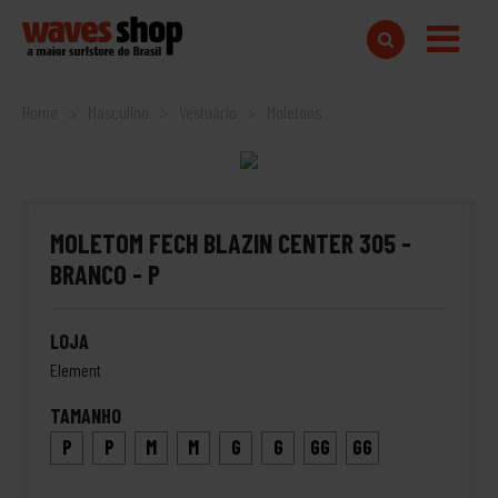
Home
Masculino
Vestuário
Moletons
MOLETOM FECH BLAZIN CENTER 305 -
BRANCO - P
LOJA
Element
TAMANHO
P
P
M
M
G
G
GG
GG