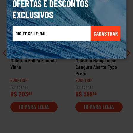
OFERTAS E DESCONTOS
EXCLUSIVOS
CADASTRAR
PROMOÇÃO
Moletom Fallen Flocado
Moletom Hang Loose
Vinho
Canguru Aberto Typo
Preto
SURFTRIP
SURFTRIP
Por apenas
Por apenas
R$ 203
R$ 399
99
99
IR PARA LOJA
IR PARA LOJA