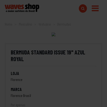
Home
Masculino
Vestuário
Bermudas
BERMUDA STANDARD ISSUE 19" AZUL
ROYAL
LOJA
Florence
MARCA
Florence Brasil
Por apenas