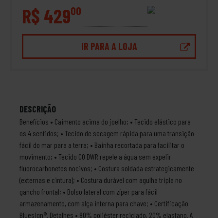
R$ 429
00
IR PARA A LOJA
DESCRIÇÃO
Benefícios • Caimento acima do joelho; • Tecido elástico para
os 4 sentidos; • Tecido de secagem rápida para uma transição
fácil do mar para a terra; • Bainha recortada para facilitar o
movimento; • Tecido C0 DWR repele a água sem expelir
fluorocarbonetos nocivos; • Costura soldada estrategicamente
(externas e cintura); • Costura durável com agulha tripla no
gancho frontal; • Bolso lateral com zíper para fácil
armazenamento, com alça interna para chave; • Certificação
Bluesign®. Detalhes • 80% poliéster reciclado, 20% elastano. A