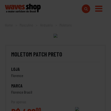
Home
Masculino
Vestuário
Moletons
MOLETOM PATCH PRETO
LOJA
Florence
MARCA
Florence Brasil
Por apenas
00