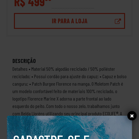
R$ 499
IR PARA A LOJA
DESCRIÇÃO
Detalhes • Material 50% algodão reciclado / 50% poliéster
reciclado; • Possui cordão para ajuste do capuz; • Capuz e bolso
canguru; • Patch Burgee Florence na manga. O Moletom Patch é
um modelo confortável feito de materiais 100% reciclado, o
logotipo Florence Marine X adorna a parte frontal ao lado
esquerdo do peito. Com todo o nosso zelo, trabalhamos junto
com Belda Lloréns utilizando seu principal produto ECOLIFE®. A
equipe da Belda é especializada em um processo de fiação
sustentável que resulta em um impacto climático praticamente
zero.