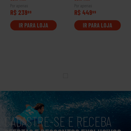
Por apenas
Por apenas
R$ 239
R$ 449
99
99
IR PARA LOJA
IR PARA LOJA
CADASTRE-SE E RECEBA