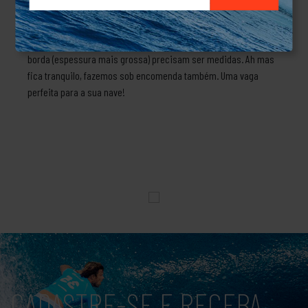
Compensado Naval Silk em branco Acompanha: 06 buchas ; 06
parafusos; 02 suportes (seguram a prancha na parede) 01 base
(onde a prancha fica apoiada) *** SUP ou pranchas com muita
borda (espessura mais grossa) precisam ser medidas. Ah mas
fica tranquilo, fazemos sob encomenda também. Uma vaga
perfeita para a sua nave!
CADASTRE-SE E RECEBA