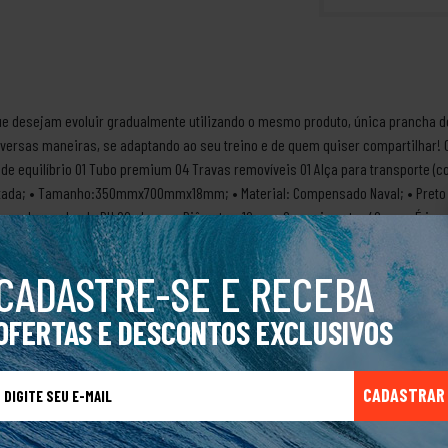
e desejam evoluir gradualmente utilizando o mesmo produto, única prancha 
iversas maneiras, se adaptando ao seu treino e de quem quiser compartilhar! O
 de equilíbrio 01 Tubo premium 04 Travas removíveis 01 Alça para transporte (
tada; • Tamanho:350mmx700mmx18mm; • Material: Compensado Naval; • Preto Br
com borracha de PU 90 shore; • Diâmetro: 10cm x Comprimento: 40cm; • É impe
idade e aderência; • Indicado para utilizar com a Prancha de Equilíbrio e ou 
ocesso artesanal, ele pode contar marcas que não atrapalham a sua função pri
CADASTRE-SE E RECEBA
na variação do treino com maior segurança. • Alta durabilidade ALÇA PARA TRAN
do. Trás praticidade e conforto no transporte do Kit. Entenda porque a Moosse
OFERTAS E DESCONTOS EXCLUSIVOS
ante ao avançado) que podem ser realizados alternando-as em nosso E-BOOK. As
e se prepare para o próximo swell. ✔️TUBO PREMIUM X TUBO ECO ** A diferença e
 de nenhum cuidado, pode ser jogado na água ou pode até utilizar na areia que
CADASTRAR
s do eco médio 40 cm de altura por 12 cm de diâmetro. Eco: Manter longe de u
zar em ambiente interno) e claro, é sustentável, amigo do meio ambiente. Temos 