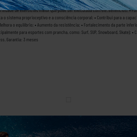
ltura x 20 cm de diâmetro 📌Qual é o tubo mais indicado para iniciante? Nós
variedade de exercícios maior que pode ser executada com ele. Benefícios: • Fo
ta o sistema proprioceptivo e a consciência corporal; • Contribui para a capac
Melhora o equilíbrio; • Aumento da resistência; • Fortalecimento da parte infer
cipalmente para esportes com prancha, como: Surf, SUP, Snowboard, Skate); • 
ress. Garantia: 3 meses