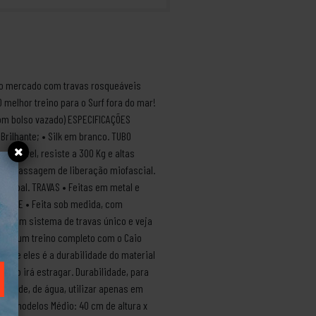
do mercado com travas rosqueáveis
 melhor treino para o Surf fora do mar!
com bolso vazado) ESPECIFICAÇÕES
ilhante; • Silk em branco. TUBO
rmeável, resiste a 300 Kg e altas
para massagem de liberação miofascial.
ncipal. TRAVAS • Feitas em metal e
SPORTE • Feita sob medida, com
 tem um sistema de travas único e veja
sista um treino completo com o Caio
ntre eles é a durabilidade do material
 não irá estragar. Durabilidade, para
midade, de água, utilizar apenas em
dois modelos Médio: 40 cm de altura x