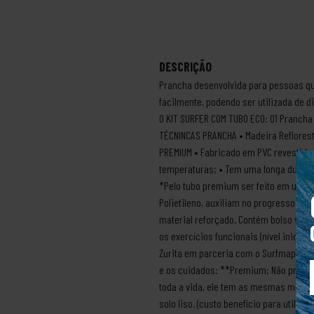
DESCRIÇÃO
Prancha desenvolvida para pessoas qu
facilmente, podendo ser utilizada de d
O KIT SURFER COM TUBO ECO: 01 Prancha
TÉCNINCAS PRANCHA • Madeira Reflores
PREMIUM • Fabricado em PVC revestido 
temperaturas; • Tem uma longa durabil
*Pelo tubo premium ser feito em um pr
Polietileno, auxiliam no progresso e 
material reforçado. Contém bolso vaza
os exercícios funcionais (nível inici
Zurita em parceria com o Surfmappers 
e os cuidados: **Premium: Não precisa
toda a vida, ele tem as mesmas medida
solo liso. (custo benefício para utili