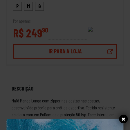
P
M
G
Por apenas
R$ 249
90
IR PARA A LOJA
DESCRIÇÃO
Maiô Manga Longa com zipper nas costas nas costas,
desenvolvido próprio para prática esportiva. Tecido resistente
ao cloro com em Poliamida e proteção 50 fsp. Face interna em
Poliamida