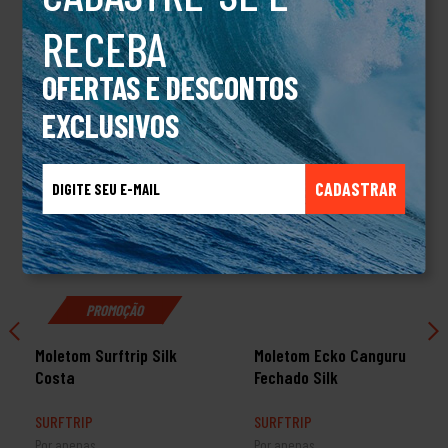
RECEBA
TALVEZ VOCÊ TAMBÉM GOSTE
OFERTAS E DESCONTOS
EXCLUSIVOS
CADASTRAR
PROMOÇÃO
Moletom Surftrip Silk
Moletom Ecko Canguru
Costa
Fechado Silk
SURFTRIP
SURFTRIP
Por apenas
Por apenas