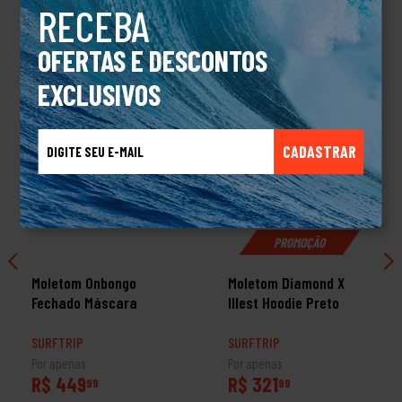
RECEBA
TALVEZ VOCÊ TAMBÉM GOSTE
OFERTAS E DESCONTOS
EXCLUSIVOS
CADASTRAR
PROMOÇÃO
Moletom Onbongo
Moletom Diamond X
Fechado Máscara
Illest Hoodie Preto
SURFTRIP
SURFTRIP
Por apenas
Por apenas
R$ 449
R$ 321
99
99