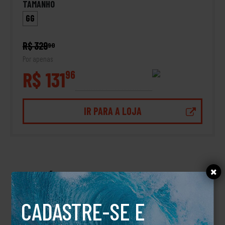
TAMANHO
GG
R$ 329
90
Por apenas
R$ 131
96
IR PARA A LOJA
DESCRIÇÃO
Blusa Moletom Hosoi RVCA
CADASTRE-SE E