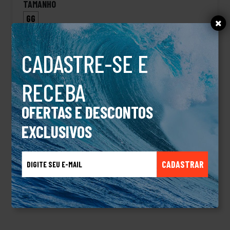
TAMANHO
GG
Por apenas
CADASTRE-SE E
R$ 329
90
RECEBA
IR PARA A LOJA
OFERTAS E DESCONTOS
EXCLUSIVOS
CADASTRAR
DESCRIÇÃO
Camisa Rozich RVCA