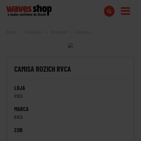
Home
Masculino
Vestuário
Camisas
CAMISA ROZICH RVCA
LOJA
RVCA
MARCA
RVCA
COR