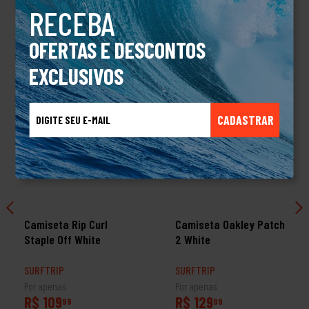
RECEBA
TALVEZ VOCÊ TAMBÉM GOSTE
OFERTAS E DESCONTOS
EXCLUSIVOS
CADASTRAR
Camiseta Rip Curl
Camiseta Oakley Patch
Staple Off White
2 White
SURFTRIP
SURFTRIP
Por apenas
Por apenas
R$ 109
R$ 129
99
99