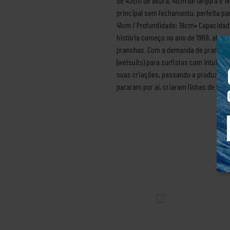
de 43cm de altura, 41cm de largura e
principal sem fechamento, perfeita pa
41cm / Profundidade: 18cm• Capacidade
história começa no ano de 1969, atrav
pranchas. Com a demanda de pranchas
(wetsuits) para surfistas com intuito
suas criações, passando a produzir r
pararam por aí, criaram linhas de prod