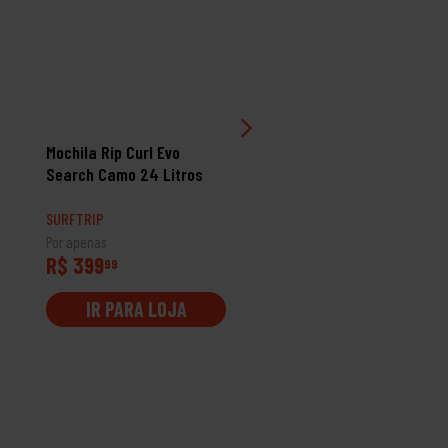
Mochila Rip Curl Evo
Mala F-Light Transit
Search Camo 24 Litros
Classic Surf 45 Litros
Cinza
SURFTRIP
SURFTRIP
Por apenas
Por apenas
R$ 399
R$ 1499
99
99
IR PARA LOJA
IR PARA LOJA