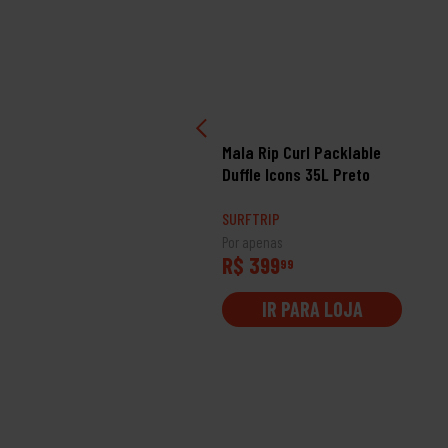
chila Rip Curl Crusha
Mala Rip Curl Packlable
arch 30L Verde
Duffle Icons 35L Preto
RFTRIP
SURFTRIP
 apenas
Por apenas
$ 499
R$ 399
99
99
IR PARA LOJA
IR PARA LOJA