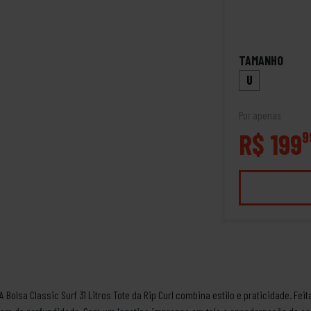
TAMANHO
U
Por apenas
R$ 199
9
ulA Bolsa Classic Surf 31 Litros Tote da Rip Curl combina estilo e praticidade. F