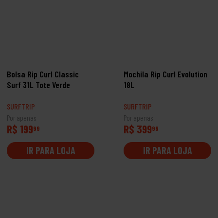
Bolsa Rip Curl Classic
Mochila Rip Curl Evolution
Surf 31L Tote Verde
18L
SURFTRIP
SURFTRIP
Por apenas
Por apenas
R$ 199
R$ 399
99
99
IR PARA LOJA
IR PARA LOJA