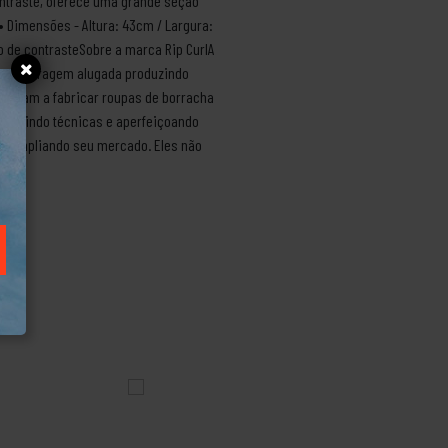
ontraste, oferece uma grande seção
• Dimensões - Altura: 43cm / Largura:
o de contrasteSobre a marca Rip CurlA
de uma garagem alugada produzindo
çaram a fabricar roupas de borracha
adquirindo técnicas e aperfeiçoando
s, ampliando seu mercado. Eles não