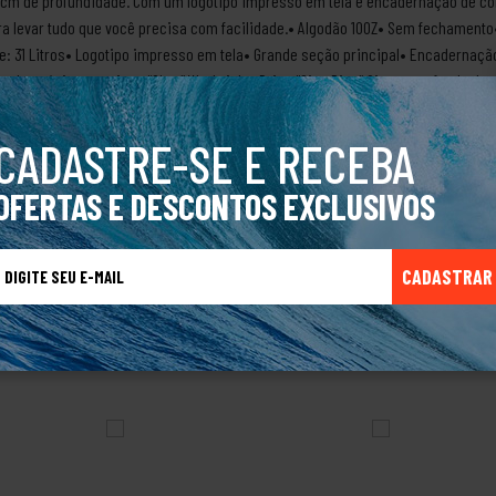
 18cm de profundidade. Com um logotipo impresso em tela e encadernação de c
ra levar tudo que você precisa com facilidade.• Algodão 10OZ• Sem fechamento
: 31 Litros• Logotipo impresso em tela• Grande seção principal• Encadernaçã
és dos sócios e amigos “Claw” Warbrick e Brian “Sing Ding” Singer, no fundo 
 crescendo, tiveram que procurar um espaço maior. Além das pranchas, come
 de deixá-los secos e quentes nas águas frias da Austrália.Com o tempo foram 
CADASTRE-SE E RECEBA
oupas para esquiadores, para quem pratica Windsurf, snowboard e navegadore
utos masculinos, femininos, linha de acessório e muito mais.Produto Original.
OFERTAS E DESCONTOS EXCLUSIVOS
CADASTRAR
TALVEZ VOCÊ TAMBÉM GOSTE