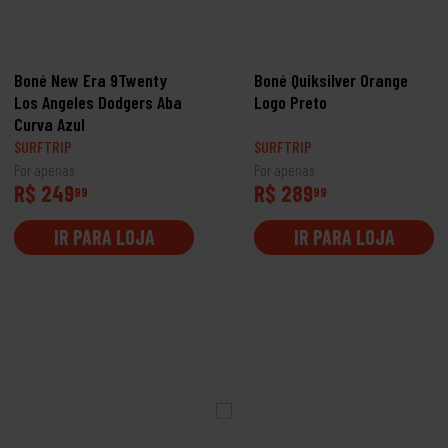
Boné New Era 9Twenty
Boné Quiksilver Orange
Los Angeles Dodgers Aba
Logo Preto
Curva Azul
SURFTRIP
SURFTRIP
Por apenas
Por apenas
R$ 249
R$ 289
99
99
IR PARA LOJA
IR PARA LOJA