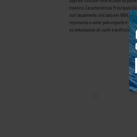
logo em silicone centralizada no painel
traseira. Características Principais:
surf atualmente. Iniciada em 1969, at
representa o amor pelo esporte e a 
os entusiastas do surfe e profissionai