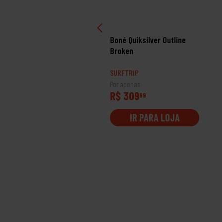
né Quiksilver Hologram
Boné Quiksilver Outline
 Vermelho Fechado
Broken
RFTRIP
SURFTRIP
 apenas
Por apenas
$ 299
R$ 309
99
99
IR PARA LOJA
IR PARA LOJA