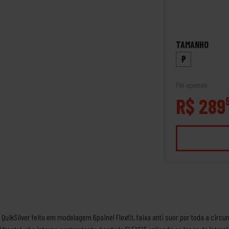
TAMANHO
P
Por apenas
R$ 289
QuikSilver feito em modelagem 6painel Flexfit, faixa anti suor por toda a circ