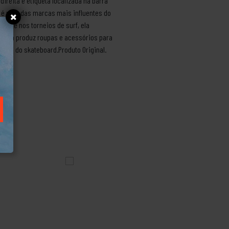
direita e etiqueta localizada na barra
r é uma das marcas mais influentes do
ente nos torneios de surf, ela
arca produz roupas e acessórios para
mundo do skateboard.Produto Original.