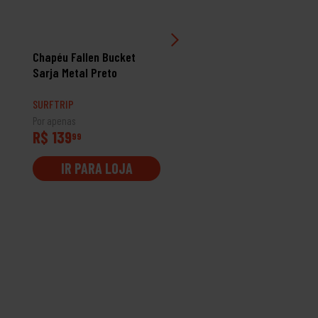
Chapéu Fallen Bucket
Boné Quiksilver Outline
Sarja Metal Preto
Omni Preto
SURFTRIP
SURFTRIP
Por apenas
Por apenas
R$ 139
R$ 309
99
99
IR PARA LOJA
IR PARA LOJA