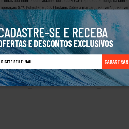
 frontal, aba interna contrastante, bordado FLEXFIT aplicado ao longo da lateral 
Composição: 97% Poliéster e 03% Elastano. Sobre a marca QuiksilverA Quiksilve
ravés dos Boardshorts especialmente para a galera que pegava onda.Sempre pres
preocupação com a qualidade e desempenho dos amantes dessa modalidade.A m
CADASTRE-SE E RECEBA
s de alto nível. A Quiksilver nasceu no mar, mas hoje também é referência no 
OFERTAS E DESCONTOS EXCLUSIVOS
CADASTRAR
TALVEZ VOCÊ TAMBÉM GOSTE