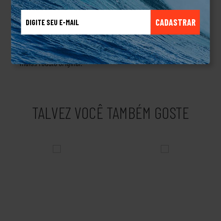
tempo foram adquirindo técnicas e aperfeiçoando suas
criações, passando a produzir roupas para esquiadores, para
CADASTRAR
quem pratica Windsurf, snowboard e navegadores, ampliando
seu mercado. Eles não pararam por aí, criaram linhas de
produtos masculinos, femininos, linha de acessório e muito
mais.Produto Original.
TALVEZ VOCÊ TAMBÉM GOSTE