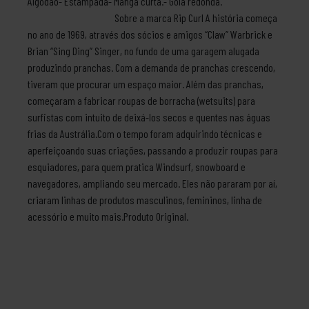
Algodão- Estampada- Manga curta.- Gola redonda.
Sobre a marca Rip Curl A história começa
no ano de 1969, através dos sócios e amigos “Claw” Warbrick e
Brian “Sing Ding” Singer, no fundo de uma garagem alugada
produzindo pranchas. Com a demanda de pranchas crescendo,
tiveram que procurar um espaço maior. Além das pranchas,
começaram a fabricar roupas de borracha (wetsuits) para
surfistas com intuito de deixá-los secos e quentes nas águas
frias da Austrália.Com o tempo foram adquirindo técnicas e
aperfeiçoando suas criações, passando a produzir roupas para
esquiadores, para quem pratica Windsurf, snowboard e
navegadores, ampliando seu mercado. Eles não pararam por aí,
criaram linhas de produtos masculinos, femininos, linha de
acessório e muito mais.Produto Original.