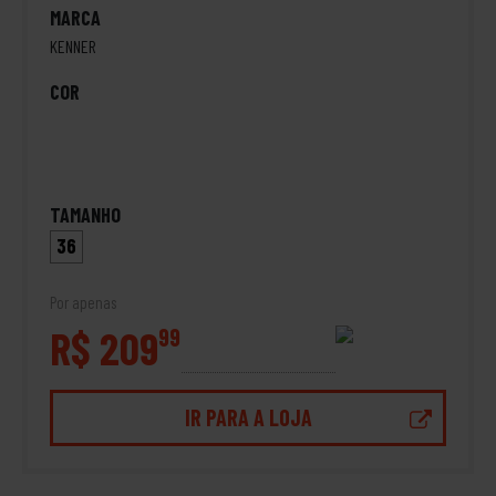
MARCA
KENNER
COR
TAMANHO
36
Por apenas
R$ 209
99
IR PARA A LOJA