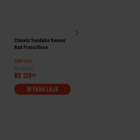
Chinelo Sandália Kenner
Chinelo Kenner Nk6 Pro
Red Preto/Rosa
Cinza Preto
SURFTRIP
SURFTRIP
Por apenas
Por apenas
R$ 129
R$ 149
99
99
IR PARA LOJA
IR PARA LOJA