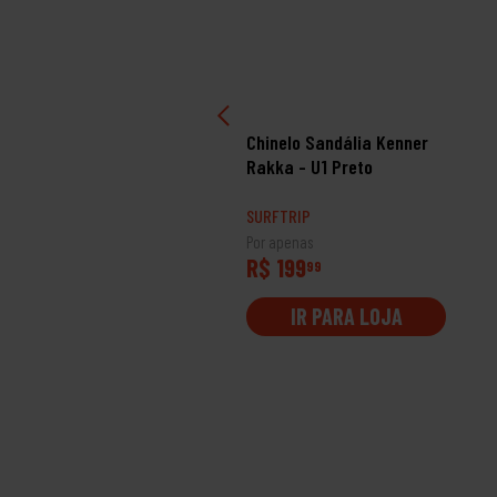
inelo Vans La Costa
Chinelo Sandália Kenner
ide
Rakka - U1 Preto
RFTRIP
SURFTRIP
 apenas
Por apenas
$ 179
R$ 199
99
99
IR PARA LOJA
IR PARA LOJA