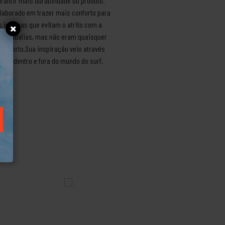
arantir mais durabilidade do produto.
laborado em trazer mais conforto para
 internas que evitam o atrito com a
r sandálias, mas não eram quaisquer
onforto.Sua inspiração veio através
cida dentro e fora do mundo do surf,