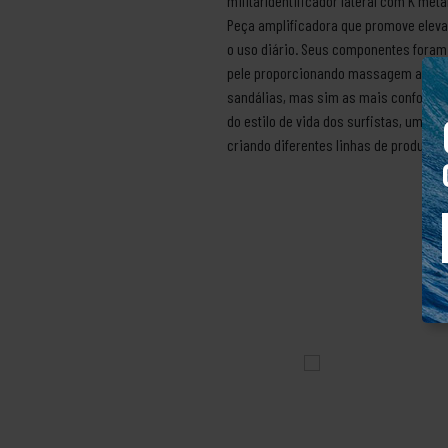
militarIdentificador lateral com K met
Peça amplificadora que promove eleva
o uso diário. Seus componentes foram 
pele proporcionando massagem ao cami
sandálias, mas sim as mais confortáve
do estilo de vida dos surfistas, um e
criando diferentes linhas de produtos 