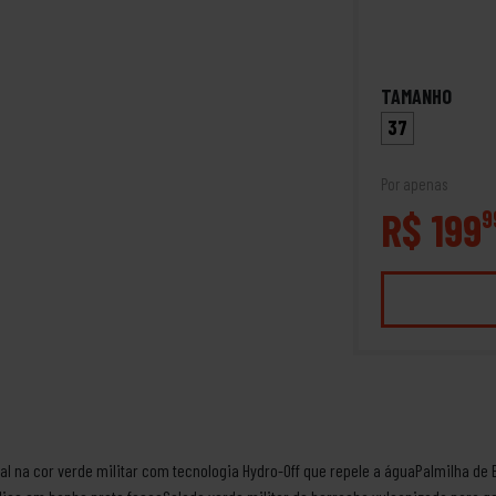
TAMANHO
37
Por apenas
R$ 199
9
l na cor verde militar com tecnologia Hydro-Off que repele a águaPalmilha de 