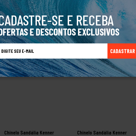
a-pau, a marca se destaca pelo marketing criativo e forte propósito social.
CADASTRE-SE E RECEBA
OFERTAS E DESCONTOS EXCLUSIVOS
TALVEZ VOCÊ TAMBÉM GOSTE
CADASTRAR
Chinelo Sandália Kenner
Chinelo Sandália Kenner