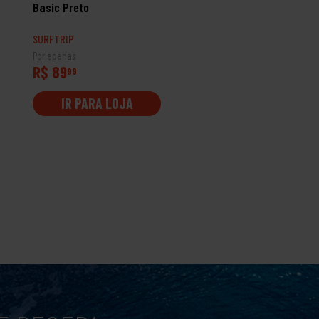
Basic Preto
Mono Verde Militar
SURFTRIP
SURFTRIP
Por apenas
Por apenas
R$ 89
R$ 209
99
99
IR PARA LOJA
IR PARA LOJA