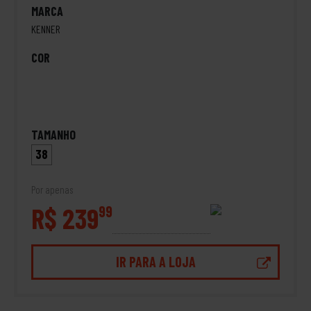
MARCA
KENNER
COR
TAMANHO
38
Por apenas
R$ 239
99
IR PARA A LOJA