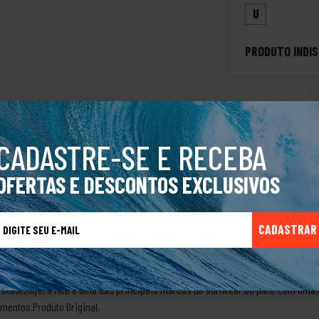
U
PRODUTO INDIS
CADASTRE-SE E RECEBA
ções do produto:· Meia longa (até a canela) com elástico para maior seguranç
stano; 11% poliamida, 2% elastodieno.LINHA LOGOMANIAUma linha que traz a i
OFERTAS E DESCONTOS EXCLUSIVOS
 e design voltados para o institucional da marca. Linha que explora técnicas ú
rca MCDNo final da década de 70, Michael e Shau Tomson, 2 surfistas sul-afri
havia se expandido muito além do seu mercado específico.Michael Tomson perc
CADASTRAR
omson e o designer Jack Denny tiveram a ideia de criar uma nova marca-dent
 Division, que se tornou MCD, convenientemente surgiu do filme Surfers: The 
a eram ‘mais core’ do que os outros.A MCD chegou ao Brasil em 1992 e logo conq
o skate.Hoje, a MCD é uma das principais marcas de surfwear do país, com uma 
mentos.Produto Original.