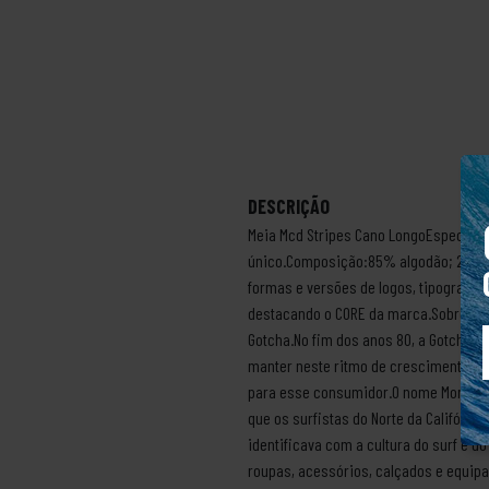
DESCRIÇÃO
Meia Mcd Stripes Cano LongoEspecifica
único.Composição:85% algodão; 2% ela
formas e versões de logos, tipografias
destacando o CORE da marca.Sobre a ma
Gotcha.No fim dos anos 80, a Gotcha 
manter neste ritmo de crescimento. T
para esse consumidor.O nome More Core
que os surfistas do Norte da Califórni
identificava com a cultura do surf e d
roupas, acessórios, calçados e equipa