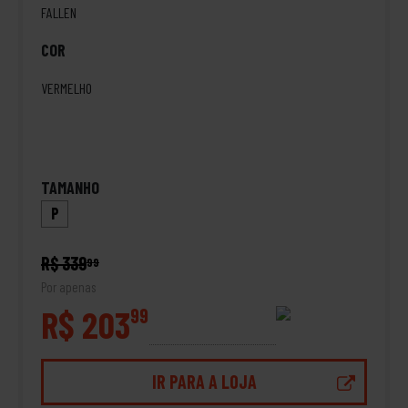
FALLEN
COR
VERMELHO
TAMANHO
P
R$ 339
99
Por apenas
R$ 203
99
IR PARA A LOJA