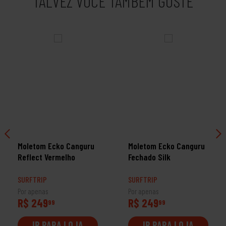
TALVEZ VOCÊ TAMBÉM GOSTE
Moletom Ecko Canguru
Moletom Ecko Canguru
Reflect Vermelho
Fechado Silk
SURFTRIP
SURFTRIP
Por apenas
Por apenas
R$ 249
R$ 249
99
99
IR PARA LOJA
IR PARA LOJA