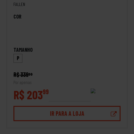
FALLEN
COR
TAMANHO
P
R$ 339
99
Por apenas
R$ 203
99
IR PARA A LOJA