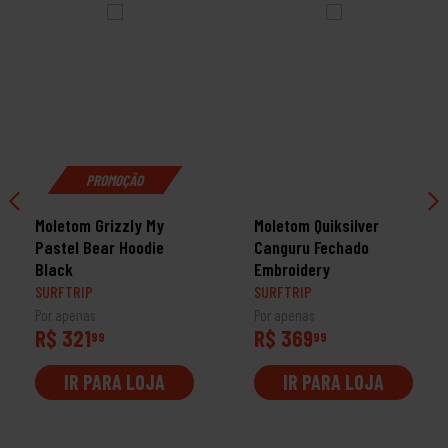
PROMOÇÃO
Moletom Grizzly My
Moletom Quiksilver
Pastel Bear Hoodie
Canguru Fechado
Black
Embroidery
SURFTRIP
SURFTRIP
Por apenas
Por apenas
R$ 321
R$ 369
99
99
IR PARA LOJA
IR PARA LOJA