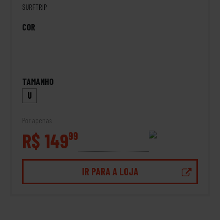
SURFTRIP
COR
TAMANHO
U
Por apenas
R$ 149
99
IR PARA A LOJA