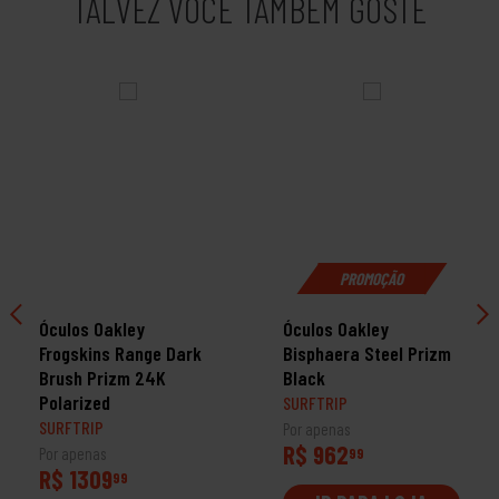
TALVEZ VOCÊ TAMBÉM GOSTE
PROMOÇÃO
Óculos Oakley
Óculos Oakley
Frogskins Range Dark
Bisphaera Steel Prizm
Brush Prizm 24K
Black
Polarized
SURFTRIP
SURFTRIP
Por apenas
R$ 962
Por apenas
99
R$ 1309
99