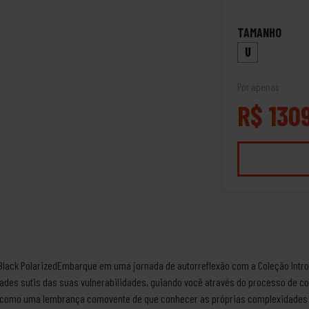
TAMANHO
U
Por apenas
R$ 130
 Black PolarizedEmbarque em uma jornada de autorreflexão com a Coleção Intro
des sutis das suas vulnerabilidades, guiando você através do processo de 
e como uma lembrança comovente de que conhecer as próprias complexidades 