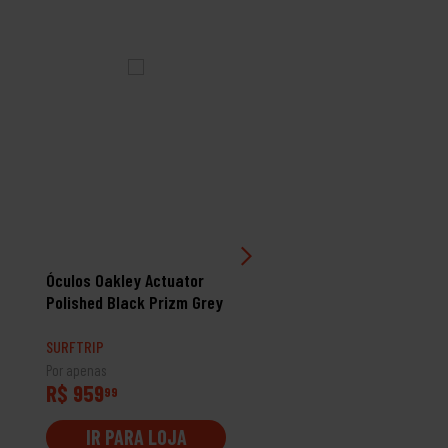
PROMOÇÃO
Óculos Oakley Actuator
Óculos Oakley Holbrook 
Polished Black Prizm Grey
Matte Black Prizm 24K
Polarized
SURFTRIP
SURFTRIP
Por apenas
Por apenas
R$ 959
R$ 1088
99
99
IR PARA LOJA
IR PARA LOJA