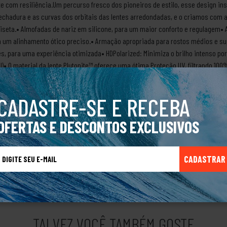
 com resiliência.Um percurso fresco dos pioneiros de estilo, esse design insp
hadura e as curvas dos orbitais das lentes arredondadas, e o criamos com a 
seta.• Almofadas de nariz em silicone, para um maior conforto e regulagem• A
um alinhamento ótico preciso.• Armação apropriada para rostos médios e su
es, para uma experiência otimizada• HDPolarized: Minimiza o brilho intenso po
• O material da lente Plutonite™ oferece uma ótima Proteção UV, filtrando 100
 do brilho intenso e transmissão da luz sintonizada do revestimento das lente
dem ou excedem as normas óticas e de impacto ANSI Z80.3• Óticas HDO® Optics
CADASTRE-SE E RECEBA
arca OakleyA marca Oakley foi criada em 1975 pelo cientista Jim Jannard, qu
novador. Com esse mesmo espírito, Jim resolveu criar óculos de sol desenvolv
OFERTAS E DESCONTOS EXCLUSIVOS
lvendo mochilas para alpinismo, calçados esportivos e relógios de pulso. Nã
 todo o tipo de público, com produtos versáteis, funcionais, com design cham
CADASTRAR
TALVEZ VOCÊ TAMBÉM GOSTE