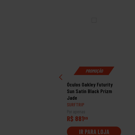
PROMOÇÃO
ulos Oakley Leffingwell
Óculos Oakley Futurity
tte Olive Ink Prizm
Sun Satin Black Prizm
onze
Jade
RFTRIP
SURFTRIP
 apenas
Por apenas
$ 1249
R$ 881
99
99
IR PARA LOJA
IR PARA LOJA