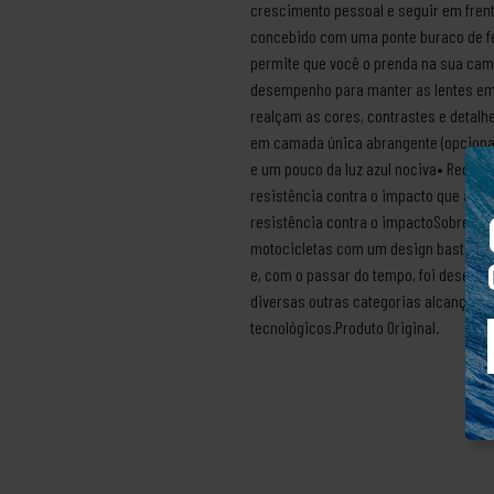
crescimento pessoal e seguir em frente
concebido com uma ponte buraco de fec
permite que você o prenda na sua cami
desempenho para manter as lentes em 
realçam as cores, contrastes e detalh
em camada única abrangente (opcional)
e um pouco da luz azul nociva• Redução
resistência contra o impacto que aten
resistência contra o impactoSobre a m
motocicletas com um design bastante i
e, com o passar do tempo, foi desenvo
diversas outras categorias alcançando
tecnológicos.Produto Original.