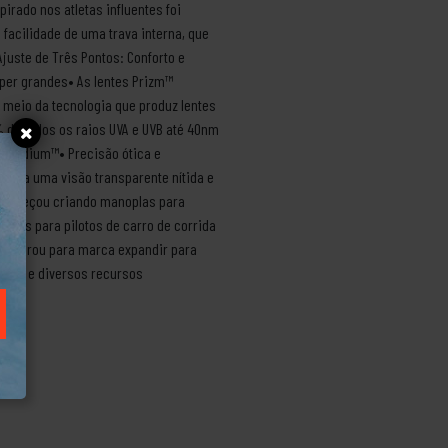
irado nos atletas influentes foi
facilidade de uma trava interna, que
juste de Três Pontos: Conforto e
per grandes• As lentes Prizm™
r meio da tecnologia que produz lentes
% de todos os raios UVA e UVB até 40nm
s Iridium™• Precisão ótica e
 para uma visão transparente nítida e
e começou criando manoplas para
idos para pilotos de carro de corrida
o demorou para marca expandir para
ativo e diversos recursos