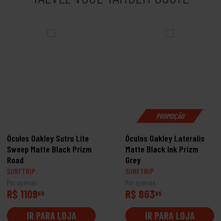
PROMOÇÃO
Óculos Oakley Sutro Lite
Óculos Oakley Lateralis
Sweep Matte Black Prizm
Matte Black Ink Prizm
Road
Grey
SURFTRIP
SURFTRIP
Por apenas
Por apenas
R$ 1109
R$ 863
99
99
IR PARA LOJA
IR PARA LOJA