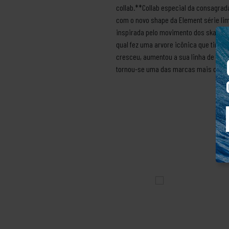
collab.**Collab especial da consagrad
com o novo shape da Element série lim
inspirada pelo movimento dos skatista
qual fez uma arvore icônica que tinha 
cresceu, aumentou a sua linha de prod
tornou-se uma das marcas mais clássi