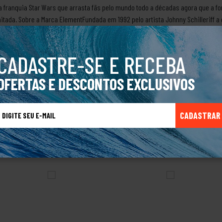
a franquia Star Wars que arrasta fãs pelo mundo todo a décadas agora que a fo
itada. Sobre a Marca ElementFundada em 1992 pelo artista Johnny Schilleriff 
s e hip hop. Em1994 seu fundador alterou o nome da empresa para Element, junt
um círculo em volta com os elementos água, fogo, ar, e terra escritos.Com mui
utos para roupas masculinas, femininas e acessórios de melhor qualidade e c
CADASTRE-SE E RECEBA
cas do Skateboard mundial.Produto Original.
OFERTAS E DESCONTOS EXCLUSIVOS
CADASTRAR
TALVEZ VOCÊ TAMBÉM GOSTE