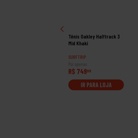
nis Mormaii Urban Back
Tênis Oakley Halftrack 3
ite Grey White
Mid Khaki
RFTRIP
SURFTRIP
 apenas
Por apenas
$ 159
R$ 749
99
99
IR PARA LOJA
IR PARA LOJA