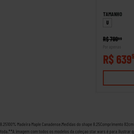
TAMANHO
U
R$ 799
99
Por apenas
R$ 639
s 8.25100% Madeira Maple Canadense.Medidas do shape 8.25Comprimento 82cm
 Yoda.**A imagem com todos os modelos da coleçao star wars é para ilustrar