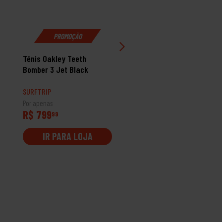
PROMOÇÃO
Tênis Oakley Teeth
Tênis Oakley Halftrack
Bomber 3 Jet Black
Low 3 Grey Black
SURFTRIP
SURFTRIP
Por apenas
Por apenas
R$ 799
R$ 699
99
99
IR PARA LOJA
IR PARA LOJA